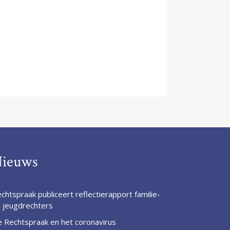
ieuws
chtspraak publiceert reflectierapport familie-
 jeugdrechters
 Rechtspraak en het coronavirus