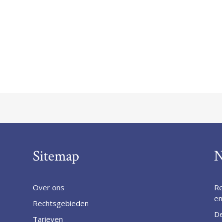
Sitemap
N
Over ons
Re
en
Rechtsgebieden
De
Tarieven